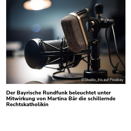
bestätigen
Sie diesen
Link.
Beginn
Zum
des
Inhalt
Seitenbereichs:
(Zugriffstaste
Seitenbereiche:
1)
Zur
Positionsanzeige
(Zugriffstaste
2)
©Studio_Iris auf Pixabay
Zur
Hauptnavigation
Der Bayrische Rundfunk beleuchtet unter
(Zugriffstaste
Mitwirkung von Martina Bär die schillernde
Rechtskatholikin
3)
Zu
den
Zusatzinformationen