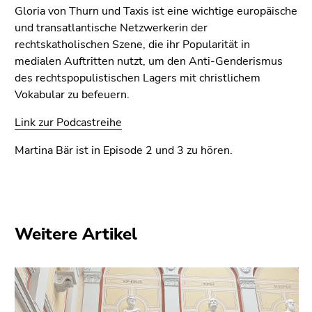
(Zugriffstaste
Gloria von Thurn und Taxis ist eine wichtige europäische
5)
und transatlantische Netzwerkerin der
Zu
rechtskatholischen Szene, die ihr Popularität in
den
medialen Auftritten nutzt, um den Anti-Genderismus
Seiteneinstellungen
des rechtspopulistischen Lagers mit christlichem
(Benutzer/Sprache)
Vokabular zu befeuern.
(Zugriffstaste
8)
Link zur Podcastreihe
Zur
Martina Bär ist in Episode 2 und 3 zu hören.
Suche
(Zugriffstaste
9)
Ende
Weitere Artikel
dieses
Seitenbereichs.
Zur
Übersicht
der