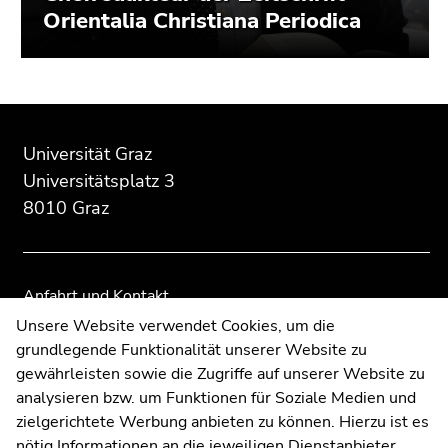
Orientalia Christiana Periodica
Beginn
Ende
Ende
des
dieses
dieses
Universität Graz
Seitenbereichs:
Seitenbereichs.
Seitenbereichs.
Universitätsplatz 3
Zusatzinformationen:
Zur
Zur
8010 Graz
Übersicht
Übersicht
der
der
Seitenbereiche
Seitenbereiche
Anfahrt und Kontakt
Kommunikation und Öffentlichkeitsarbeit
Unsere Website verwendet Cookies, um die
grundlegende Funktionalität unserer Website zu
Moodle
gewährleisten sowie die Zugriffe auf unserer Website zu
UNIGRAZonline
analysieren bzw. um Funktionen für Soziale Medien und
Impressum
zielgerichtete Werbung anbieten zu können. Hierzu ist es
Datenschutzerklärung
nötig Informationen an die jeweiligen Dienstanbieter